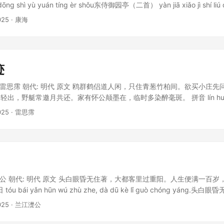
shì yù yuán tíng èr shǒu东侍御园亭（二首） yàn jiā xiǎo jì shí liú q
ūn.燕家小妓石榴裙，笑酌雚把似君。yù miàn wèi cóng huā lǐ chū, yáo zhēng
025
· 康海
 康海（1475–1540）中国明代文学家。字德涵，号对山、沜东渔父，陕西
状元，任翰林院修撰。武宗时宦官刘瑾败，因名列瑾党而免官。以诗文名列“
迹
: 雷思霈 朝代: 明代 原文 鸥群鹤侣道人闲，只住青葱竹柏间。欲买小庄
出，野艇常邀月共还。家有怀公颠墨在，临时多染醉毫斑。 拼音 lín huái s
lǚ dào rén xián, zhǐ zhù qīng cōng zhú bǎi jiān.鸥群鹤侣道人闲
025
· 雷思霈
xiān wèn shuǐ, dàn féng jiā kè quàn dēng shān.
江濋公 朝代: 明代 原文 头白眼昏无住著，大都客里过重阳。人生便满一百
日 tóu bái yǎn hūn wú zhù zhe, dà dū kè lǐ guò chóng yáng
 biàn mǎn yī bǎi suì, xiāo de huáng huā jǐ dù xiāng.人生便
025
· 兰江濋公