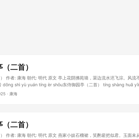
亭（二首）
） 作者: 康海 朝代: 明代 原文 亭上花阴拂苑墙，渠边流水浥飞淙。风
g shì yù yuán tíng èr shǒu东侍御园亭（二首） tíng shàng huā yīn f
uǐ yì fēi cóng.亭上花阴拂苑墙，渠边流水浥飞淙。fēng liú bù jiǎn fēn sī xìng
025
· 康海
1475–1540）中国明代文学家。字德涵，号对山、沜东渔父，陕西武功
元，任翰林院修撰。武宗时宦官刘瑾败，因名列瑾党而免官。以诗文名列“前
亭（二首）
） 作者: 康海 朝代: 明代 原文 燕家小妓石榴裙，笑酌雚把似君。玉面