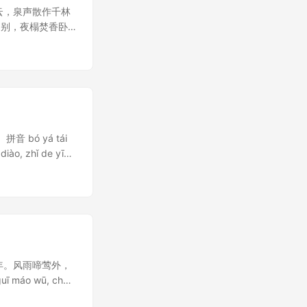
色云，泉声散作千林
间别，夜榻焚香卧
ng yù fēi wǔ.宝
 lín yǔ.花�
bó yá tái
ào, zhǐ de yī
年年。风雨啼莺外，
máo wū, chén
án.客愁空日日，春色自年