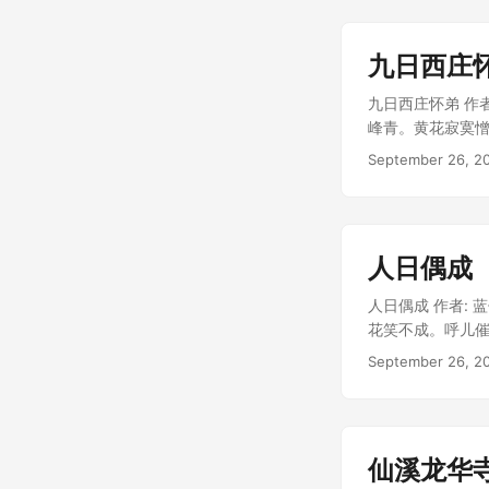
九日西庄
九日西庄怀弟 作
峰青。黄花寂寞憎诗瘦
九日西庄怀弟 shuāi 
September 26, 2
叩竹扃。yǔ guò lín j
人日偶成
人日偶成 作者:
花笑不成。呼儿催酌酒，一
shēng.七日本宜晴，
September 26, 2
yáng liǔ pín hé sh
仙溪龙华