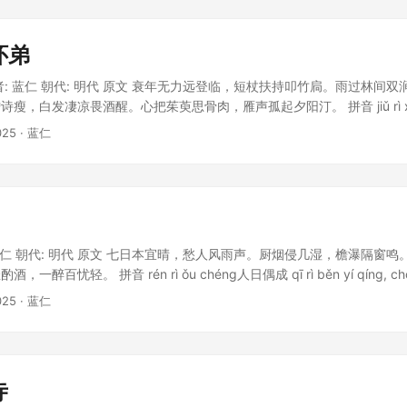
怀弟
者: 蓝仁 朝代: 明代 原文 衰年无力远登临，短杖扶持叩竹扃。雨过林间
，白发凄凉畏酒醒。心把茱萸思骨肉，雁声孤起夕阳汀。 拼音 jiǔ rì xī zhu
nián wú lì yuǎn dēng lín, duǎn zhàng fú chí kòu zhú jiōn
025
· 蓝仁
iān shuāng jiàn bì, yún xiāo tiān jì yī f� 分类 九日
 蓝仁 朝代: 明代 原文 七日本宜晴，愁人风雨声。厨烟侵几湿，檐瀑隔窗
醉百忧轻。 拼音 rén rì ǒu chéng人日偶成 qī rì běn yí qíng, chóu 
愁人风雨声。chú yān qīn jǐ shī, yán pù gé chuāng míng.厨
025
· 蓝仁
ì,
寺