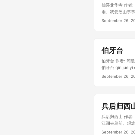
仙溪龙华寺 作者
雨。我爱溪山事
清绝� 拼音 xiān xī 
September 26, 2
幢山下烟霞古，老树如龙欲飞
伯牙台
伯牙台 作者: 筠
伯牙台 qín jué yǐ
rén zhī.遥怜
September 26, 2
兵后归西
兵后归西山 作者
江湖去鸟前。艰难思故旧，
xīng bù shí t
September 26, 2