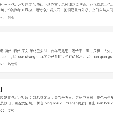
: 柯潜 朝代: 明代 原文 宝幢山下烟霞古，老树如龙欲飞舞。花气薰成五
事幽，锦袍醉踏东风游。题诗净扫岩头石，把酒还登竹外楼。空门自与人
lóng huá sì仙溪龙华寺 bǎo chuáng shān xià yān xiá gǔ, lǎo shù rú ló
025
· 柯潜
舞。huā qì xūn chéng wǔ sè yún, quán shēng sàn zuò qiān
隐遂 朝代: 明代 原文 琴绝已多时，台存尚起思。遥怜千古调，只得一人知。 拼音 
 duō shí, tái cún shàng qǐ sī.琴绝已多时，台存尚起思。yáo lián qiān gǔ di
千古调，只得一人知。
025
· 筠隐遂
山
: 蓝智 朝代: 明代 原文 乱后归茅屋，晨兴步石田。客愁空日日，春色自
回首意茫然。 拼音 bīng hòu guī xī shān兵后归西山 luàn hòu guī 
ián.乱后归茅屋，晨兴步石田。kè chóu kōng rì rì, chūn sè zì nián ni
025
· 蓝智