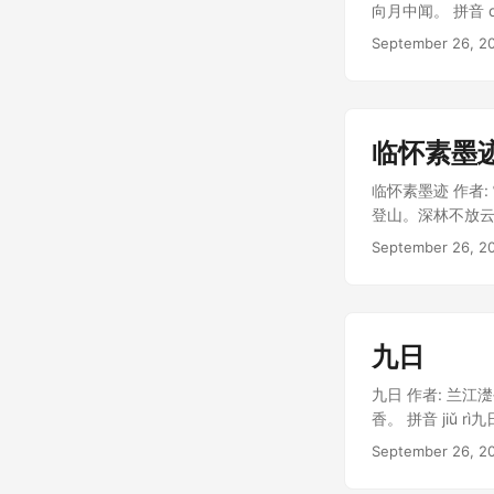
向月中闻。 拼音 dōng 
guàn bǎ shì j
September 26, 2
yu� 作者简介
年（1502年）
临怀素墨
临怀素墨迹 作者
登山。深林不放云轻
墨迹 ōu qún hè 
September 26, 2
mǎi xiǎo zhuāng 
九日
九日 作者: 兰
香。 拼音 jiǔ rì九
过重阳。rén shēng
September 26, 2