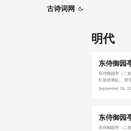
古诗词网
明代
东侍御园
东侍御园亭（二首
红妆劝酒缸。 拼音 dōn
qú biān liú sh
September 26, 2
作者简介 康海（
（1502年）状
东侍御园
东侍御园亭（二首