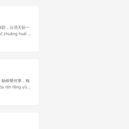
双涧碧，云消天际一
āng huái dì
g.衰年无力远登临，短杖扶持
鸣。杨柳颦何事，梅
rén fēng yǔ
烟侵几湿，檐瀑隔窗鸣。