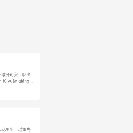
流不减分司兴，唤出
ú yuàn qiáng,
, huàn chū hón
人。弘治十五年
七子”之一。
未从花里出，瑶筝先