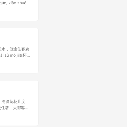
ún, xiào zhuó
 xiān xiàng
武功人。弘治十五
前七子”之一。
先问水，但逢佳客劝
ù mò jī临怀素
，只住青葱竹柏间。yù
岁，消得黄花几度
.头白眼昏无住著，大都客里
满一百岁，消得� 分类 九日