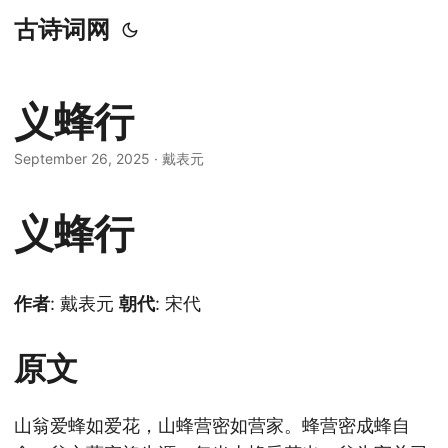
古诗词网
义蜂行
September 26, 2025
· 戴表元
义蜂行
作者
: 戴表元
朝代
: 宋代
原文
山翁爱蜂如爱花，山蜂营密如营家。
蜂营密成蜂自