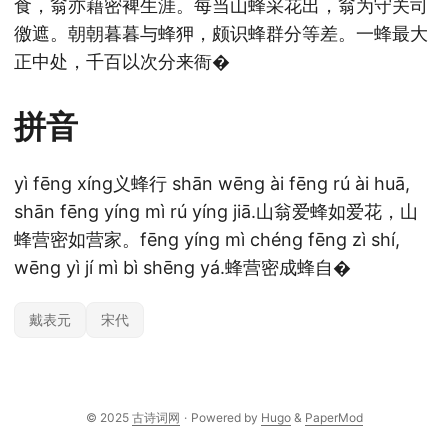
食，翁亦藉密裨生涯。
每当山蜂采花出，翁为守关司
徼遮。
朝朝暮暮与蜂狎，颇识蜂群分等差。
一蜂最大
正中处，千百以次分来衙�
拼音
yì fēng xíng
义蜂行 shān wēng ài fēng rú ài huā,
shān fēng yíng mì rú yíng jiā.
山翁爱蜂如爱花，山
蜂营密如营家。
fēng yíng mì chéng fēng zì shí,
wēng yì jí mì bì shēng yá.
蜂营密成蜂自�
戴表元
宋代
© 2025
古诗词网
·
Powered by
Hugo
&
PaperMod